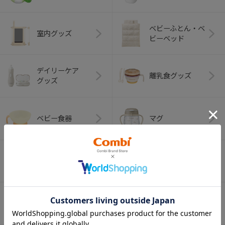
ベビーふとん・ベ
室内グッズ
ビーベッド
デイリーケア
離乳食グッズ
グッズ
ベビー食器
マグ
おはし・スプー
お食事エプロン
ン・フォーク
オーラルケア
ベビートイ
（お口のケア）