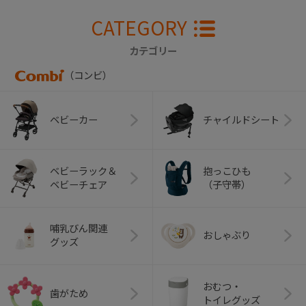
CATEGORY
カテゴリー
（コンビ）
ベビーカー
チャイルドシート
ベビーラック＆
抱っこひも
ベビーチェア
（子守帯）
哺乳びん関連
おしゃぶり
グッズ
おむつ・
歯がため
トイレグッズ