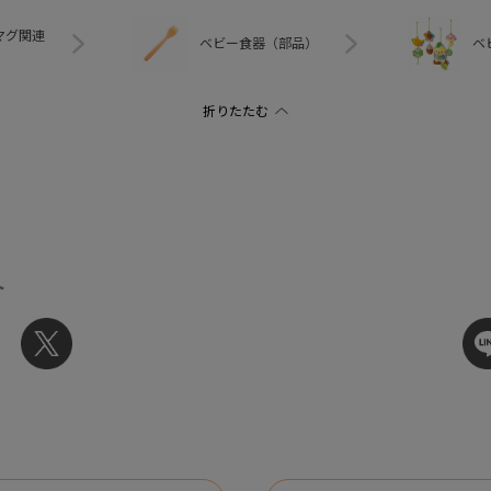
マグ関連
ベビー食器（部品）
ベ
ト