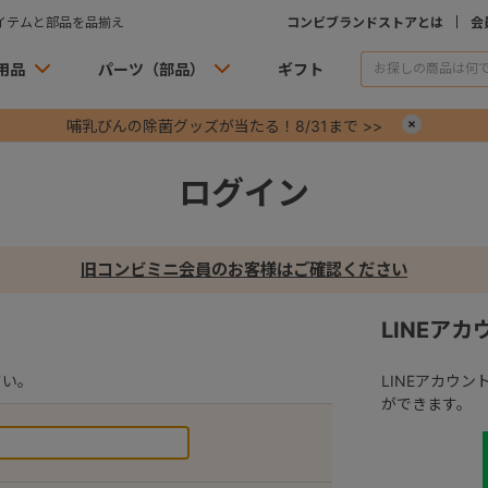
イテムと部品を品揃え
コンビブランドストアとは
会
用品
パーツ（部品）
ギフト
哺乳びんの除菌グッズが当たる！8/31まで >>
×
ログイン
旧コンビミニ会員のお客様はご確認ください
LINEア
さい。
LINEアカウ
ができます。