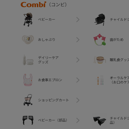
Combi
（コンビ）
ベビーカー
チャイルド
おしゃぶり
歯がため
デイリーケア
離乳食グッ
グッズ
オーラルケ
お食事エプロン
（お口のケ
ショッピングカート
チャイルド
ベビーカー（部品）
品）