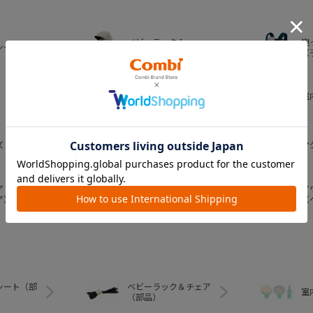
ベビーラック＆
抱
シート
ベビーチェア
（
おむつ・
室
トイレグッズ
ズ
ベビー食器
マ
ア
ア
ベビートイ
ア）
（
シート（部
ベビーラック＆チェア
室
（部品）