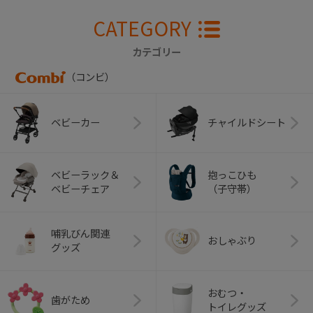
CATEGORY
カテゴリー
（コンビ）
ベビーカー
チャイルドシート
ベビーラック＆
抱っこひも
ベビーチェア
（子守帯）
哺乳びん関連
おしゃぶり
グッズ
おむつ・
歯がため
トイレグッズ