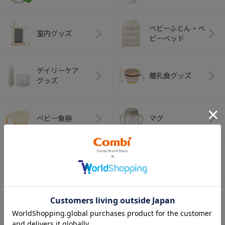
ベビーふとん・ベ
室内グッズ
ビーベッド
デイリーケア
離乳食グッズ
グッズ
ベビー食器
マグ
おはし・スプー
お食事エプロン
ン・フォーク
オーラルケア
ベビートイ
（お口のケア）