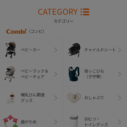
CATEGORY
カテゴリー
（コンビ）
ベビーカー
チャイルドシート
ベビーラック＆
抱っこひも
ベビーチェア
（子守帯）
哺乳びん関連
おしゃぶり
グッズ
おむつ・
歯がため
トイレグッズ