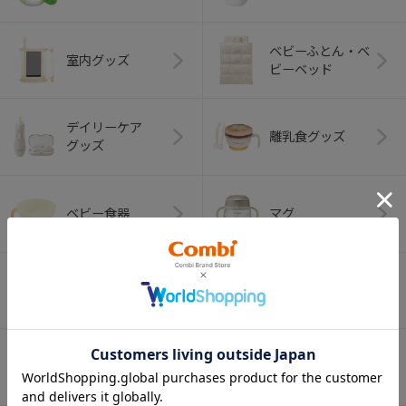
ベビーふとん・ベ
室内グッズ
ビーベッド
デイリーケア
離乳食グッズ
グッズ
ベビー食器
マグ
おはし・スプー
お食事エプロン
ン・フォーク
オーラルケア
ベビートイ
（お口のケア）