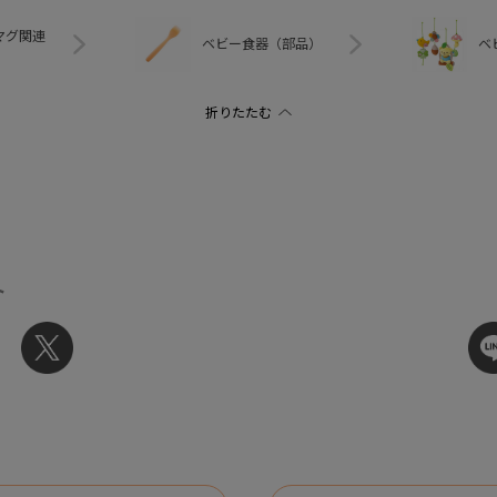
マグ関連
ベビー食器（部品）
ベ
ト