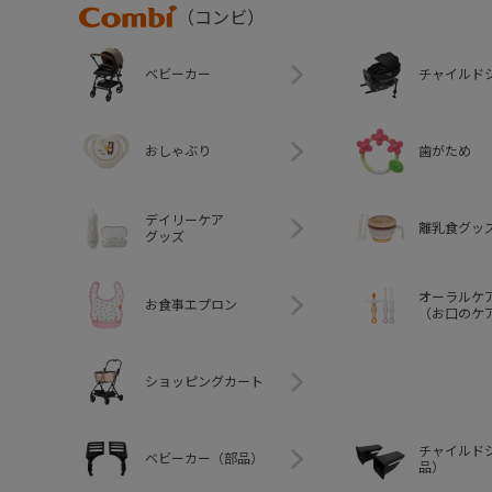
Combi
（コンビ）
ベビーカー
チャイルド
おしゃぶり
歯がため
デイリーケア
離乳食グッ
グッズ
オーラルケ
お食事エプロン
（お口のケ
ショッピングカート
チャイルド
ベビーカー（部品）
品）