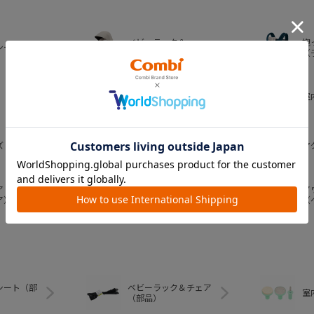
ベビーラック＆
抱
シート
ベビーチェア
（
おむつ・
室
トイレグッズ
ズ
ベビー食器
マ
ア
ア
ベビートイ
ア）
（
シート（部
ベビーラック＆チェア
室
（部品）