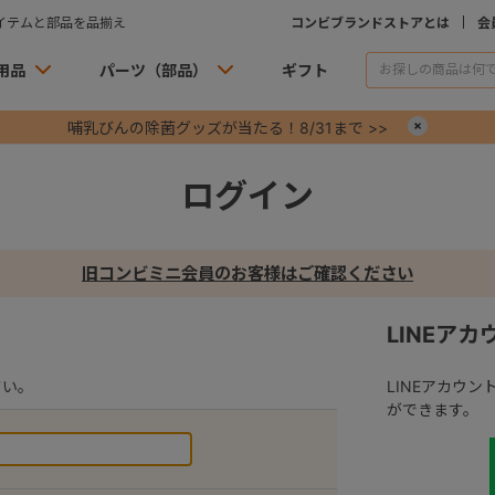
イテムと部品を品揃え
コンビブランドストアとは
会
用品
パーツ（部品）
ギフト
哺乳びんの除菌グッズが当たる！8/31まで >>
×
ログイン
旧コンビミニ会員のお客様はご確認ください
LINEア
さい。
LINEアカウ
ができます。