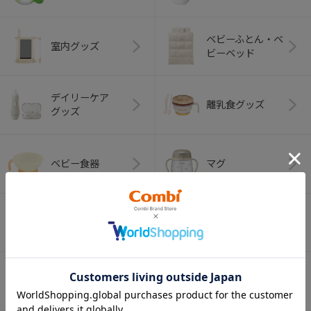
ベビーふとん・ベ
室内グッズ
ビーベッド
デイリーケア
離乳食グッズ
グッズ
ベビー食器
マグ
おはし・スプー
お食事エプロン
ン・フォーク
オーラルケア
ベビートイ
（お口のケア）