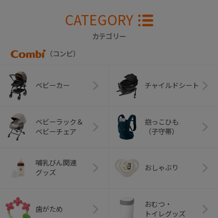
CATEGORY
カテゴリー
（コンビ）
ベビーカー
チャイルドシート
ベビーラック＆
抱っこひも
ベビーチェア
（子守帯）
哺乳びん関連
おしゃぶり
グッズ
おむつ・
歯がため
トイレグッズ