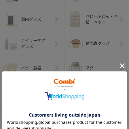
ベビーふとん・ベ
室内グッズ
ビーベッド
デイリーケア
離乳食グッズ
グッズ
ベビー食器
マグ
おはし・スプー
お食事エプロン
ン・フォーク
オーラルケア
ベビートイ
（お口のケア）