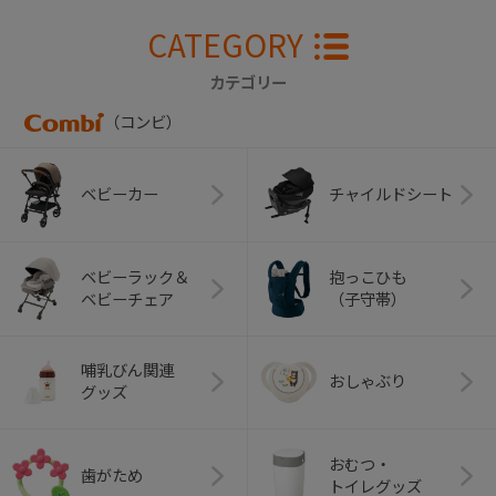
CATEGORY
カテゴリー
（コンビ）
ベビーカー
チャイルドシート
ベビーラック＆
抱っこひも
ベビーチェア
（子守帯）
哺乳びん関連
おしゃぶり
グッズ
おむつ・
歯がため
トイレグッズ