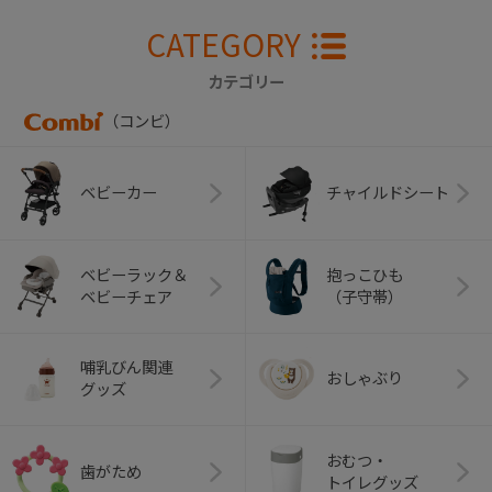
CATEGORY
カテゴリー
（コンビ）
ベビーカー
チャイルドシート
ベビーラック＆
抱っこひも
ベビーチェア
（子守帯）
哺乳びん関連
おしゃぶり
グッズ
おむつ・
歯がため
トイレグッズ