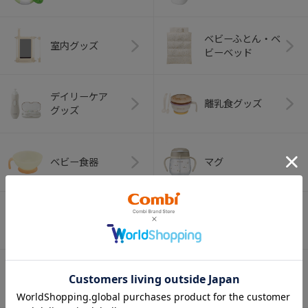
ベビーふとん・ベ
室内グッズ
ビーベッド
デイリーケア
離乳食グッズ
グッズ
ベビー食器
マグ
おはし・スプー
お食事エプロン
ン・フォーク
オーラルケア
ベビートイ
（お口のケア）