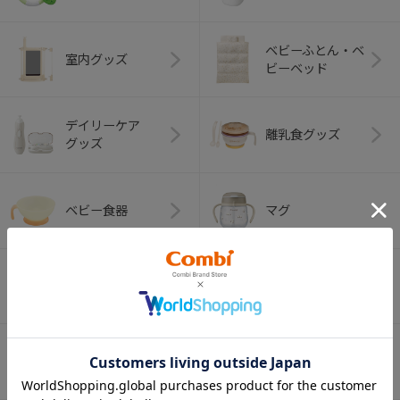
ベビーふとん・ベ
室内グッズ
ビーベッド
デイリーケア
離乳食グッズ
グッズ
ベビー食器
マグ
おはし・スプー
お食事エプロン
ン・フォーク
オーラルケア
ベビートイ
（お口のケア）