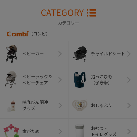
CATEGORY
カテゴリー
（コンビ）
ベビーカー
チャイルドシート
ベビーラック＆
抱っこひも
ベビーチェア
（子守帯）
哺乳びん関連
おしゃぶり
グッズ
おむつ・
歯がため
トイレグッズ