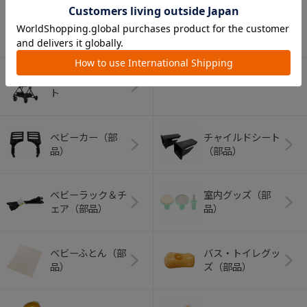
アウトドアグッズ
ペット用品
（ヘルメット）
ショッピングカー
ト
ベビーカー（部
チャイルドシート
品）
（部品）
ベビーラック＆チ
室内グッズ（部
ェア（部品）
品）
ベビーふとん（部
バス・トイレグッ
品）
ズ（部品）