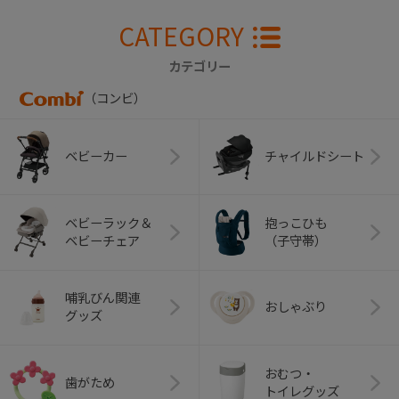
CATEGORY
カテゴリー
（コンビ）
ベビーカー
チャイルドシート
ベビーラック＆
抱っこひも
ベビーチェア
（子守帯）
哺乳びん関連
おしゃぶり
グッズ
おむつ・
歯がため
トイレグッズ