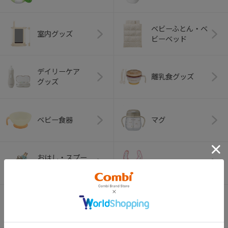
ベビーふとん・ベ
室内グッズ
ビーベッド
デイリーケア
離乳食グッズ
グッズ
ベビー食器
マグ
おはし・スプー
お食事エプロン
ン・フォーク
オーラルケア
ベビートイ
（お口のケア）