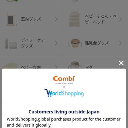
ベビーふとん・ベ
室内グッズ
ビーベッド
デイリーケア
離乳食グッズ
グッズ
ベビー食器
マグ
おはし・スプー
お食事エプロン
ン・フォーク
オーラルケア
ベビートイ
（お口のケア）