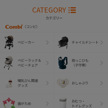
CATEGORY
カテゴリー
（コンビ）
ベビーカー
チャイルドシート
ベビーラック＆
抱っこひも
ベビーチェア
（子守帯）
哺乳びん関連
おしゃぶり
グッズ
おむつ・
歯がため
トイレグッズ