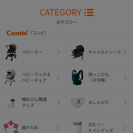
CATEGORY
カテゴリー
（コンビ）
ベビーカー
チャイルドシート
ベビーラック＆
抱っこひも
ベビーチェア
（子守帯）
哺乳びん関連
おしゃぶり
グッズ
おむつ・
歯がため
トイレグッズ