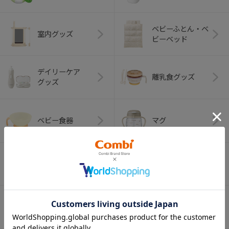
ベビーふとん・ベ
室内グッズ
ビーベッド
デイリーケア
離乳食グッズ
グッズ
ベビー食器
マグ
おはし・スプー
お食事エプロン
ン・フォーク
オーラルケア
ベビートイ
（お口のケア）