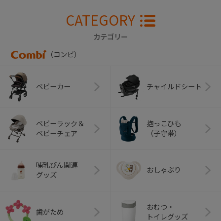
CATEGORY
カテゴリー
（コンビ）
ベビーカー
チャイルドシート
ベビーラック＆
抱っこひも
ベビーチェア
（子守帯）
哺乳びん関連
おしゃぶり
グッズ
おむつ・
歯がため
トイレグッズ