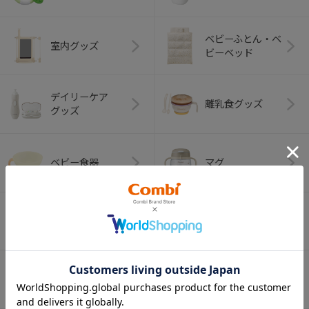
ベビーふとん・ベ
室内グッズ
ビーベッド
デイリーケア
離乳食グッズ
グッズ
ベビー食器
マグ
おはし・スプー
お食事エプロン
ン・フォーク
オーラルケア
ベビートイ
（お口のケア）