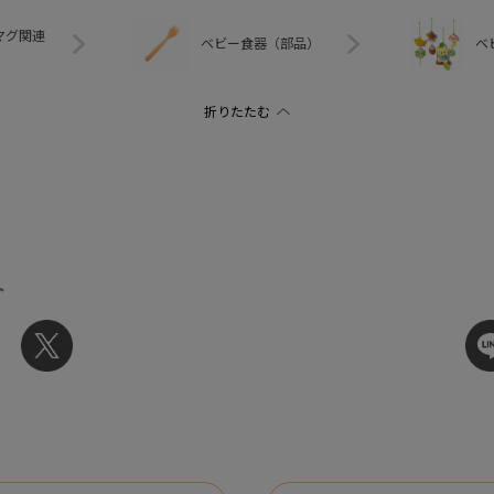
マグ関連
ベビー食器（部品）
ベ
ト