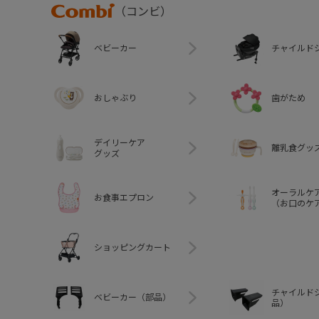
Combi
（コンビ）
ベビーカー
チャイルド
おしゃぶり
歯がため
デイリーケア
離乳食グッ
グッズ
オーラルケ
お食事エプロン
（お口のケ
ショッピングカート
チャイルド
ベビーカー（部品）
品）