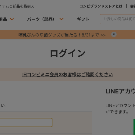
イテムと部品を品揃え
コンビブランドストアとは
会
用品
パーツ（部品）
ギフト
哺乳びんの除菌グッズが当たる！8/31まで >>
×
ログイン
旧コンビミニ会員のお客様はご確認ください
LINEア
さい。
LINEアカウ
ができます。