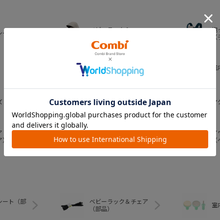
ベビーラック＆
抱
シート
ベビーチェア
（
おむつ・
室
トイレグッズ
ズ
ベビー食器
マ
ア
ア
ベビートイ
ア）
（
シート（部
ベビーラック＆チェア
室
（部品）