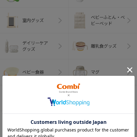
ベビーふとん・ベ
室内グッズ
ビーベッド
デイリーケア
離乳食グッズ
グッズ
ベビー食器
マグ
おはし・スプー
お食事エプロン
ン・フォーク
オーラルケア
ベビートイ
（お口のケア）