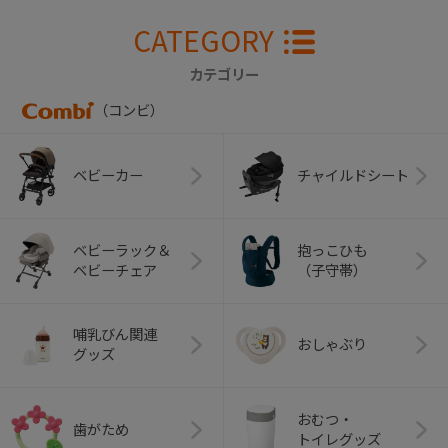
CATEGORY
カテゴリー
（コンビ）
ベビーカー
チャイルドシート
ベビーラック＆
抱っこひも
ベビーチェア
（子守帯）
哺乳びん関連
おしゃぶり
グッズ
おむつ・
歯がため
トイレグッズ