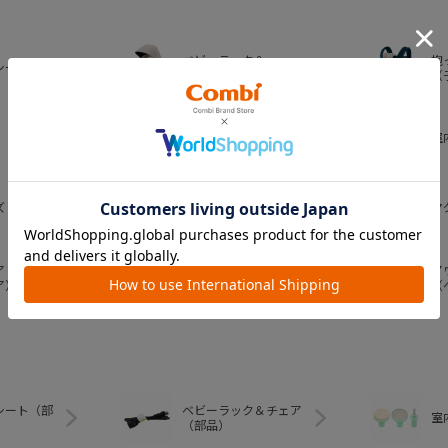
ベビーラック＆
抱
シート
ベビーチェア
（
おむつ・
室
トイレグッズ
ズ
ベビー食器
マ
ア
ア
ベビートイ
ア）
（
シート（部
ベビーラック＆チェア
室
（部品）