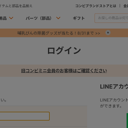
イテムと部品を品揃え
コンビブランドストアとは
会
用品
パーツ（部品）
ギフト
哺乳びんの除菌グッズが当たる！8/31まで >>
×
ログイン
旧コンビミニ会員のお客様はご確認ください
LINEア
さい。
LINEアカウ
ができます。