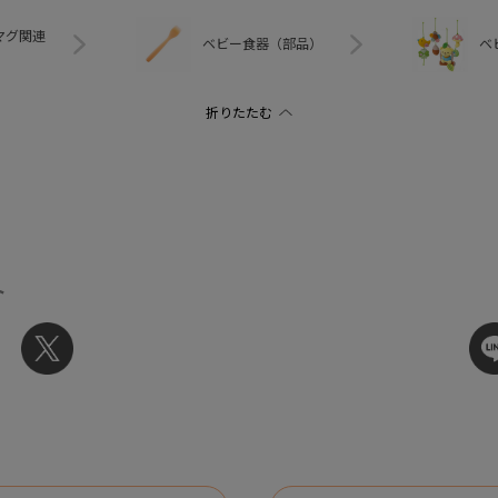
マグ関連
ベビー食器（部品）
ベ
ト