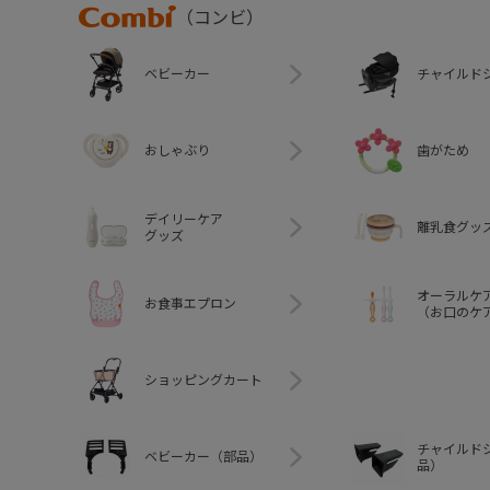
Combi
（コンビ）
ベビーカー
チャイルド
おしゃぶり
歯がため
デイリーケア
離乳食グッ
グッズ
オーラルケ
お食事エプロン
（お口のケ
ショッピングカート
チャイルド
ベビーカー（部品）
品）