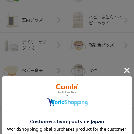
ベビーふとん・ベ
室内グッズ
ビーベッド
デイリーケア
離乳食グッズ
グッズ
ベビー食器
マグ
おはし・スプー
お食事エプロン
ン・フォーク
オーラルケア
ベビートイ
（お口のケア）