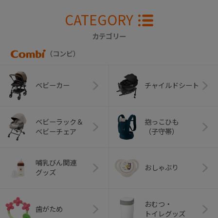
CATEGORY
カテゴリー
（コンビ）
ベビーカー
チャイルドシート
ベビーラック＆
抱っこひも
ベビーチェア
（子守帯）
哺乳びん関連
おしゃぶり
グッズ
おむつ・
歯がため
トイレグッズ