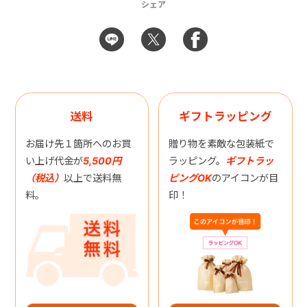
シェア
送料
ギフトラッピング
お届け先１箇所へのお買
贈り物を素敵な包装紙で
い上げ代金が
5,500円
ラッピング。
ギフトラッ
（税込）
以上で送料無
ピングOK
のアイコンが目
料。
印！