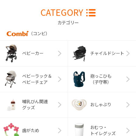
CATEGORY
カテゴリー
（コンビ）
ベビーカー
チャイルドシート
ベビーラック＆
抱っこひも
ベビーチェア
（子守帯）
哺乳びん関連
おしゃぶり
グッズ
おむつ・
歯がため
トイレグッズ