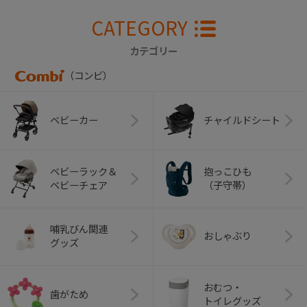
CATEGORY
カテゴリー
（コンビ）
ベビーカー
チャイルドシート
ベビーラック＆
抱っこひも
ベビーチェア
（子守帯）
哺乳びん関連
おしゃぶり
グッズ
おむつ・
歯がため
トイレグッズ