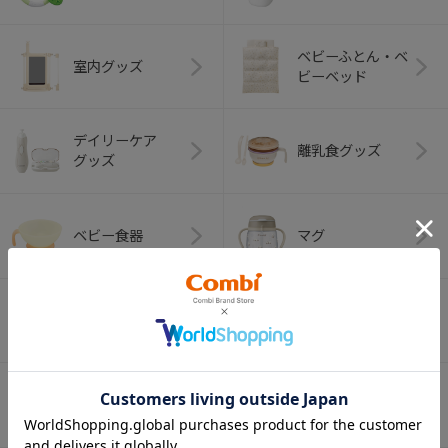
ベビーふとん・ベ
室内グッズ
ビーベッド
デイリーケア
離乳食グッズ
グッズ
ベビー食器
マグ
おはし・スプー
お食事エプロン
ン・フォーク
オーラルケア
ベビートイ
（お口のケア）