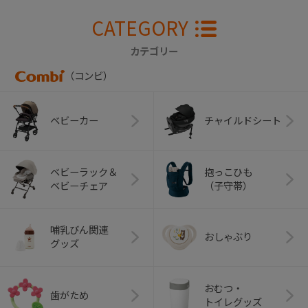
CATEGORY
カテゴリー
（コンビ）
ベビーカー
チャイルドシート
ベビーラック＆
抱っこひも
ベビーチェア
（子守帯）
哺乳びん関連
おしゃぶり
グッズ
おむつ・
歯がため
トイレグッズ