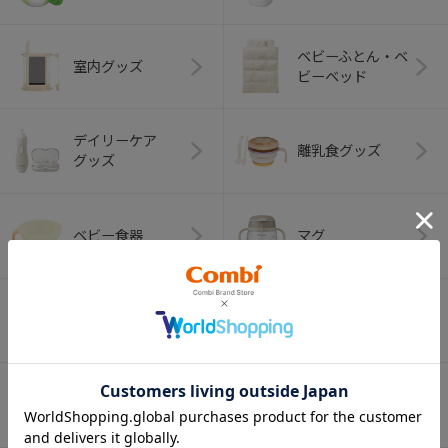
ベビーふとん・ベ
室内グッズ
ビーベッド
デイリーケア
離乳食グッズ
グッズ
ベビー食器
マグ
おはし・スプー
お食事エプロン
ン・フォーク
オーラルケア
ベビートイ
（お口のケア）