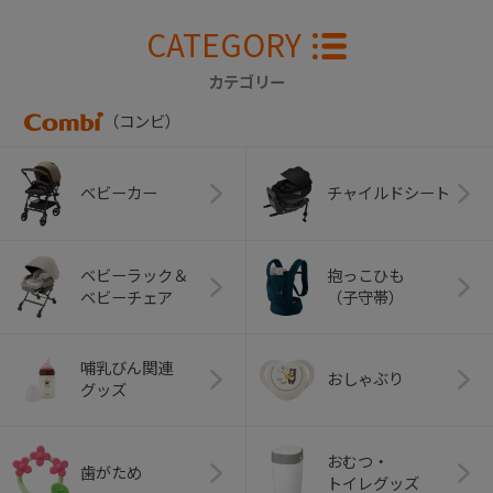
CATEGORY
カテゴリー
（コンビ）
ベビーカー
チャイルドシート
ベビーラック＆
抱っこひも
ベビーチェア
（子守帯）
哺乳びん関連
おしゃぶり
グッズ
おむつ・
歯がため
トイレグッズ