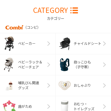
CATEGORY
カテゴリー
（コンビ）
ベビーカー
チャイルドシート
ベビーラック＆
抱っこひも
ベビーチェア
（子守帯）
哺乳びん関連
おしゃぶり
グッズ
おむつ・
歯がため
トイレグッズ