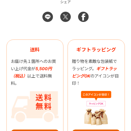
シェア
送料
ギフトラッピング
お届け先１箇所へのお買
贈り物を素敵な包装紙で
い上げ代金が
5,500円
ラッピング。
ギフトラッ
（税込）
以上で送料無
ピングOK
のアイコンが目
料。
印！