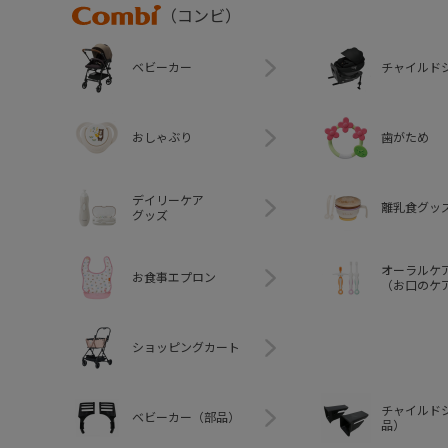
Combi
（コンビ）
ベビーカー
チャイルド
おしゃぶり
歯がため
デイリーケア
離乳食グッ
グッズ
オーラルケ
お食事エプロン
（お口のケ
ショッピングカート
チャイルド
ベビーカー（部品）
品）