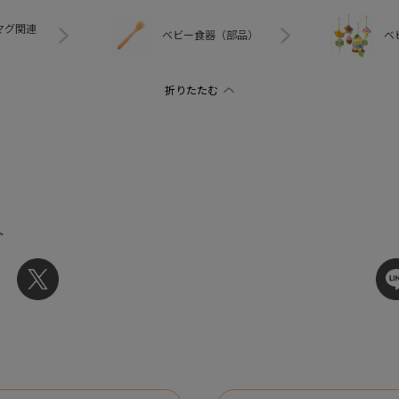
マグ関連
ベビー食器（部品）
ベ
ト