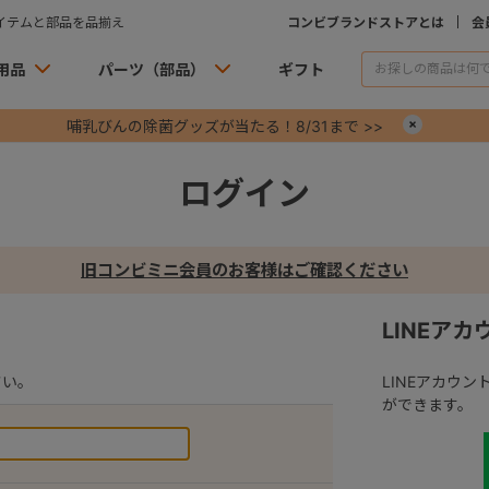
イテムと部品を品揃え
コンビブランドストアとは
会
用品
パーツ（部品）
ギフト
哺乳びんの除菌グッズが当たる！8/31まで >>
×
ログイン
旧コンビミニ会員のお客様はご確認ください
LINEア
さい。
LINEアカウ
ができます。