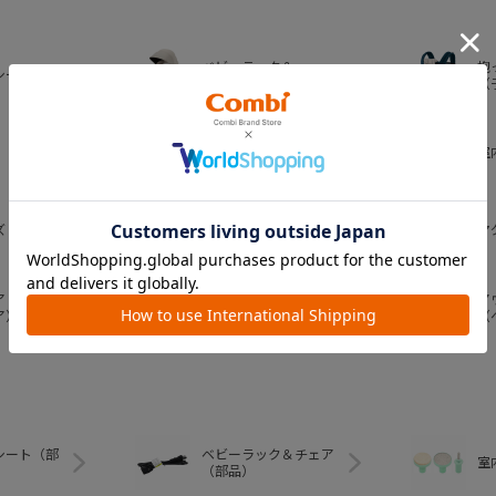
ベビーラック＆
抱
シート
ベビーチェア
（
おむつ・
室
トイレグッズ
ズ
ベビー食器
マ
ア
ア
ベビートイ
ア）
（
シート（部
ベビーラック＆チェア
室
（部品）