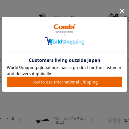
ベビーラック＆
抱
シート
ベビーチェア
（
おむつ・
室
トイレグッズ
ズ
ベビー食器
マ
ア
ア
ベビートイ
ア）
（
シート（部
ベビーラック＆チェア
室
（部品）