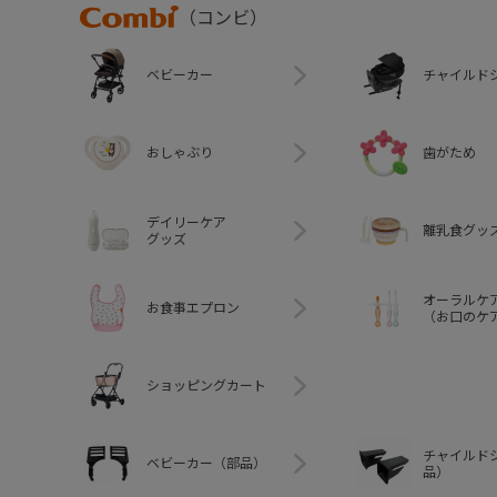
Combi
（コンビ）
ベビーカー
チャイルド
おしゃぶり
歯がため
デイリーケア
離乳食グッ
グッズ
オーラルケ
お食事エプロン
（お口のケ
ショッピングカート
チャイルド
ベビーカー（部品）
品）