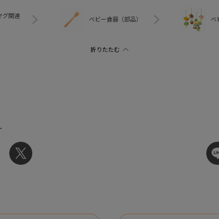
マグ関連
ベビー食器（部品）
ベ
ト