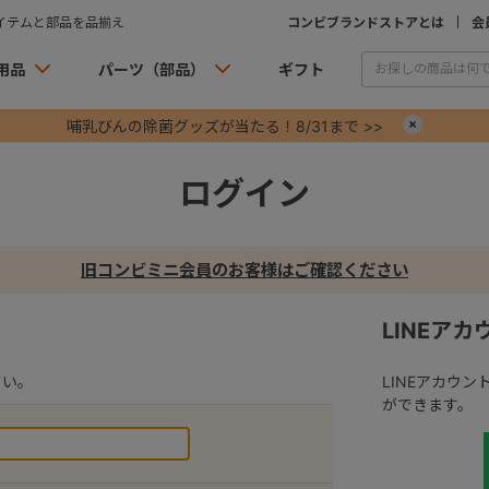
イテムと部品を品揃え
コンビブランドストアとは
会
用品
パーツ（部品）
ギフト
哺乳びんの除菌グッズが当たる！8/31まで >>
×
ログイン
旧コンビミニ会員のお客様はご確認ください
LINEア
さい。
LINEアカウ
ができます。