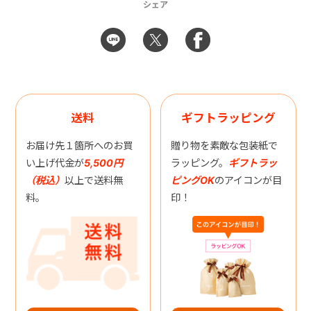
シェア
送料
ギフトラッピング
お届け先１箇所へのお買
贈り物を素敵な包装紙で
い上げ代金が
5,500円
ラッピング。
ギフトラッ
（税込）
以上で送料無
ピングOK
のアイコンが目
料。
印！