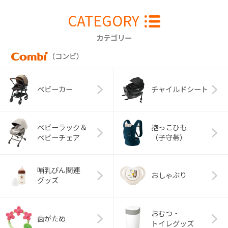
CATEGORY
カテゴリー
（コンビ）
ベビーカー
チャイルドシート
ベビーラック＆
抱っこひも
ベビーチェア
（子守帯）
哺乳びん関連
おしゃぶり
グッズ
おむつ・
歯がため
トイレグッズ