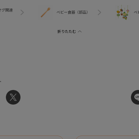
マグ関連
ベビー食器（部品）
ベ
ト