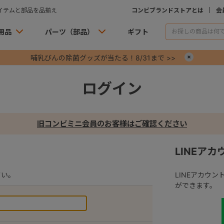
イテムと部品を品揃え
コンビブランドストアとは
会
用品
パーツ（部品）
ギフト
哺乳びんの除菌グッズが当たる！8/31まで >>
×
ログイン
旧コンビミニ会員のお客様はご確認ください
LINEア
さい。
LINEアカウ
ができます。