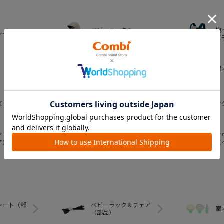
ベビーラック＆
抱
シート
ベビーチェア
（
おむつ・
室
トイレグッズ
ズ
ベビー食器
マ
ア
ア
ベビートイ
ア）
（
シート（部
ベビーラック＆チェア
室
（部品）