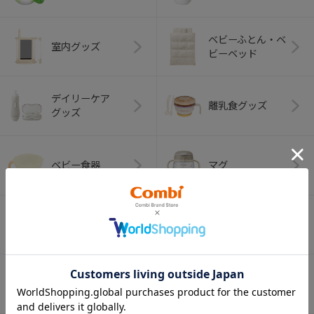
ベビーふとん・ベ
室内グッズ
ビーベッド
デイリーケア
離乳食グッズ
グッズ
ベビー食器
マグ
おはし・スプー
お食事エプロン
ン・フォーク
オーラルケア
ベビートイ
（お口のケア）