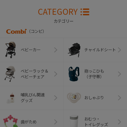
CATEGORY
カテゴリー
（コンビ）
ベビーカー
チャイルドシート
ベビーラック＆
抱っこひも
ベビーチェア
（子守帯）
哺乳びん関連
おしゃぶり
グッズ
おむつ・
歯がため
トイレグッズ