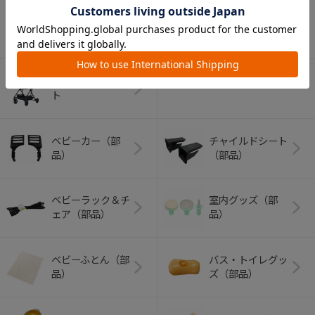
アウトドアグッズ
ペット用品
（ヘルメット）
ショッピングカー
ト
ベビーカー（部
チャイルドシート
品）
（部品）
ベビーラック＆チ
室内グッズ（部
ェア（部品）
品）
ベビーふとん（部
バス・トイレグッ
品）
ズ（部品）