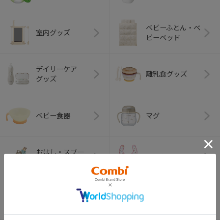
ベビーふとん・ベ
室内グッズ
ビーベッド
デイリーケア
離乳食グッズ
グッズ
ベビー食器
マグ
おはし・スプー
お食事エプロン
ン・フォーク
オーラルケア
ベビートイ
（お口のケア）