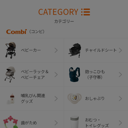
CATEGORY
カテゴリー
（コンビ）
ベビーカー
チャイルドシート
ベビーラック＆
抱っこひも
ベビーチェア
（子守帯）
哺乳びん関連
おしゃぶり
グッズ
おむつ・
歯がため
トイレグッズ