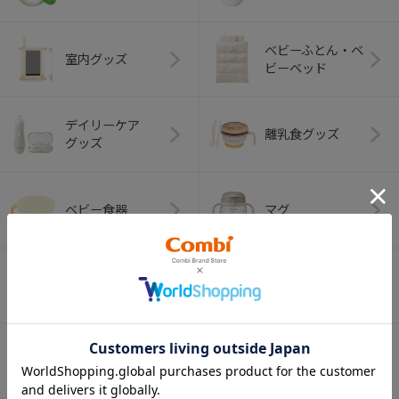
ベビーふとん・ベ
室内グッズ
ビーベッド
デイリーケア
離乳食グッズ
グッズ
ベビー食器
マグ
おはし・スプー
お食事エプロン
ン・フォーク
オーラルケア
ベビートイ
（お口のケア）