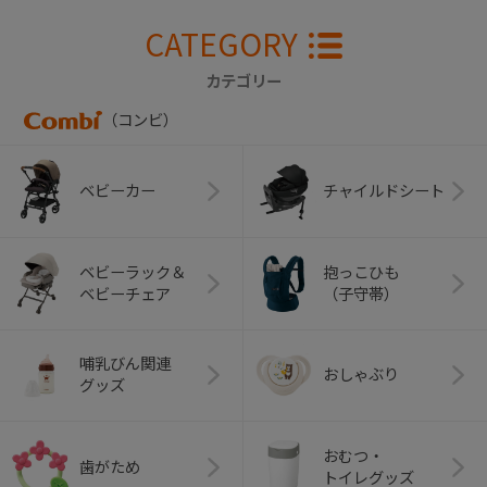
CATEGORY
カテゴリー
（コンビ）
ベビーカー
チャイルドシート
ベビーラック＆
抱っこひも
ベビーチェア
（子守帯）
哺乳びん関連
おしゃぶり
グッズ
おむつ・
歯がため
トイレグッズ