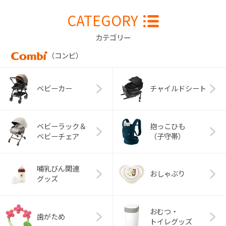
CATEGORY
カテゴリー
（コンビ）
ベビーカー
チャイルドシート
ベビーラック＆
抱っこひも
ベビーチェア
（子守帯）
哺乳びん関連
おしゃぶり
グッズ
おむつ・
歯がため
トイレグッズ