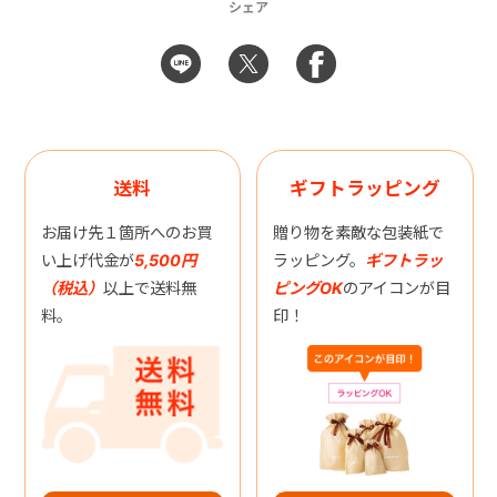
シェア
送料
ギフトラッピング
お届け先１箇所へのお買
贈り物を素敵な包装紙で
い上げ代金が
5,500円
ラッピング。
ギフトラッ
（税込）
以上で送料無
ピングOK
のアイコンが目
料。
印！