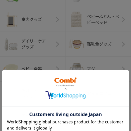
ベビーふとん・ベ
室内グッズ
ビーベッド
デイリーケア
離乳食グッズ
グッズ
ベビー食器
マグ
おはし・スプー
お食事エプロン
ン・フォーク
オーラルケア
ベビートイ
（お口のケア）