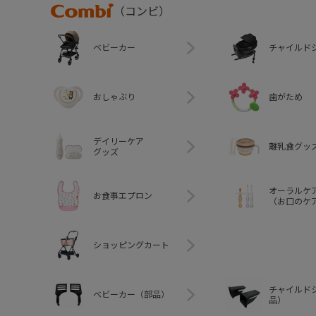
Combi
（コンビ）
ベビーカー
チャイルド
おしゃぶり
歯がため
デイリーケア
離乳食グッ
グッズ
オーラルケ
お食事エプロン
（お口のケ
ショッピングカート
チャイルド
ベビーカー（部品）
品）