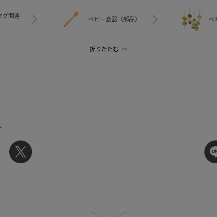
マグ関連
ベビー食器（部品）
ベ
ト