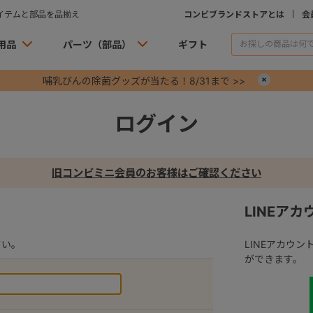
イテムと部品を品揃え
コンビブランドストアとは
会
用品
パーツ（部品）
ギフト
哺乳びんの除菌グッズが当たる！8/31まで >>
×
ログイン
旧コンビミニ会員のお客様はご確認ください
LINEア
さい。
LINEアカウ
ができます。