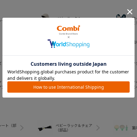
ベビーラック＆
抱
シート
ベビーチェア
（
おむつ・
室
トイレグッズ
ズ
ベビー食器
マ
ア
ア
ベビートイ
ア）
（
シート（部
ベビーラック＆チェア
室
（部品）