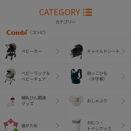
CATEGORY
カテゴリー
（コンビ）
ベビーカー
チャイルドシート
ベビーラック＆
抱っこひも
ベビーチェア
（子守帯）
哺乳びん関連
おしゃぶり
グッズ
おむつ・
歯がため
トイレグッズ