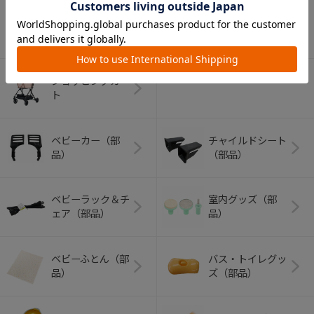
アウトドアグッズ
ペット用品
（ヘルメット）
ショッピングカー
ト
ベビーカー（部
チャイルドシート
品）
（部品）
ベビーラック＆チ
室内グッズ（部
ェア（部品）
品）
ベビーふとん（部
バス・トイレグッ
品）
ズ（部品）