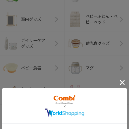
ベビーふとん・ベ
室内グッズ
ビーベッド
デイリーケア
離乳食グッズ
グッズ
ベビー食器
マグ
おはし・スプー
お食事エプロン
ン・フォーク
オーラルケア
ベビートイ
（お口のケア）