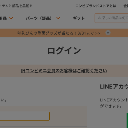
イテムと部品を品揃え
コンビブランドストアとは
会
用品
パーツ（部品）
ギフト
哺乳びんの除菌グッズが当たる！8/31まで >>
×
ログイン
旧コンビミニ会員のお客様はご確認ください
LINEア
さい。
LINEアカウ
ができます。