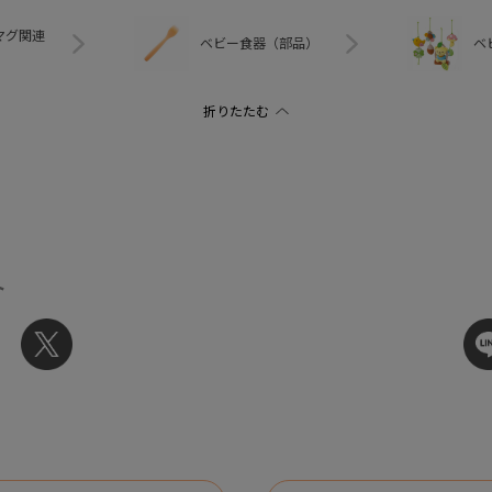
マグ関連
ベビー食器（部品）
ベ
ト