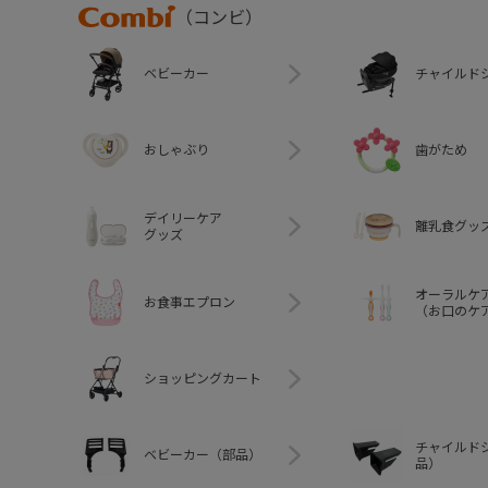
Combi
（コンビ）
ベビーカー
チャイルド
おしゃぶり
歯がため
デイリーケア
離乳食グッ
グッズ
オーラルケ
お食事エプロン
（お口のケ
ショッピングカート
チャイルド
ベビーカー（部品）
品）