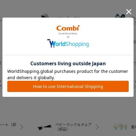
ベビーラック＆
抱
シート
ベビーチェア
（
おむつ・
室
トイレグッズ
ズ
ベビー食器
マ
ア
ア
ベビートイ
ア）
（
シート（部
ベビーラック＆チェア
室
（部品）