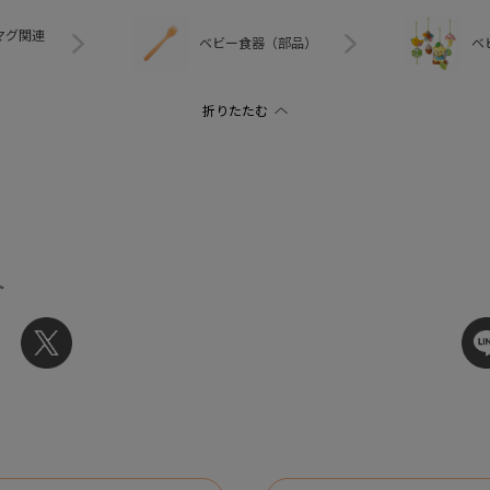
マグ関連
ベビー食器（部品）
ベ
ト