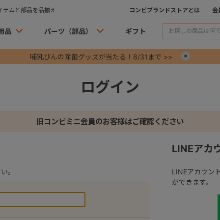
イテムと部品を品揃え
コンビブランドストアとは
会
用品
パーツ（部品）
ギフト
哺乳びんの除菌グッズが当たる！8/31まで >>
×
ログイン
旧コンビミニ会員のお客様はご確認ください
LINEア
さい。
LINEアカウ
ができます。