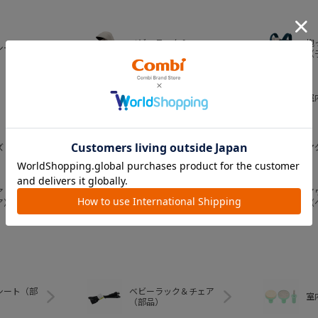
ベビーラック＆
抱
シート
ベビーチェア
（
おむつ・
室
トイレグッズ
ズ
ベビー食器
マ
ア
ア
ベビートイ
ア）
（
シート（部
ベビーラック＆チェア
室
（部品）