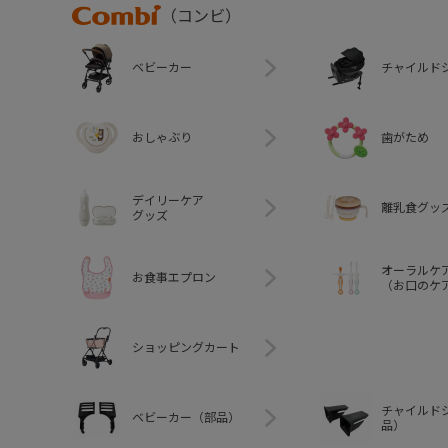
Combi
（コンビ）
ベビーカー
チャイルド
おしゃぶり
歯がため
デイリーケア
離乳食グッ
グッズ
オーラルケ
お食事エプロン
（お口のケ
ショッピングカート
チャイルド
ベビーカー（部品）
品）