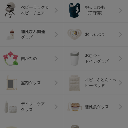
ベビーラック＆
抱っこひも
ベビーチェア
（子守帯）
哺乳びん関連
おしゃぶり
グッズ
おむつ・
歯がため
トイレグッズ
ベビーふとん・ベ
室内グッズ
ビーベッド
デイリーケア
離乳食グッズ
グッズ