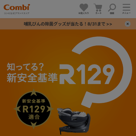
メニュー
お気に入り
カート
検索
哺乳びんの除菌グッズが当たる！8/31まで >>
×
+
+
+
+