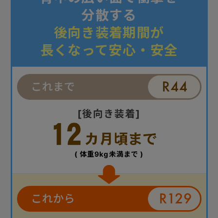
分散する
後向き装着期間が
長くなって安心・安全
[後向き装着]
( 体重9kg未満まで )