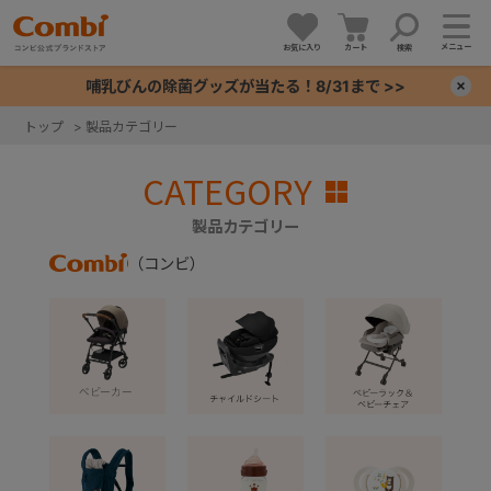
メニュー
お気に入り
カート
検索
哺乳びんの除菌グッズが当たる！8/31まで >>
×
トップ
>
製品カテゴリー
+
CATEGORY
+
製品カテゴリー
（コンビ）
Combi
+
+