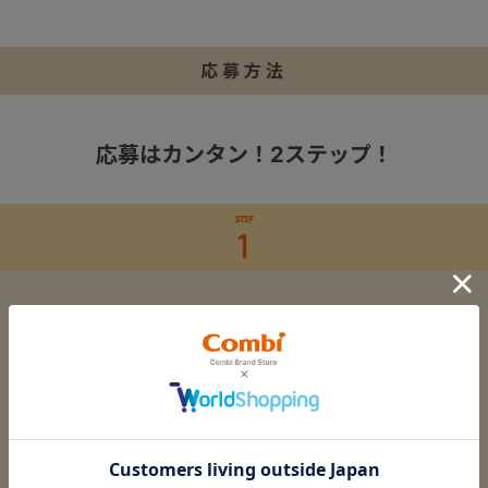
応募方法
応募はカンタン！2ステップ！
コンビ公式アカウント
「
@combi_babylifedesign
」をフォロー。
※公式アカウントをフォローしていない場合は、参加対象外と
なります。
※キャンペーンへの参加には、Instagramアカウントが必要で
す。
※アカウントが削除された場合は、当選は無効となります。