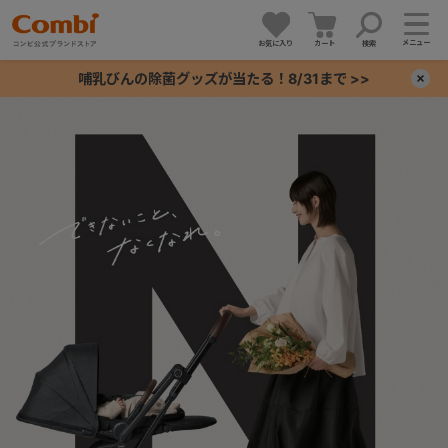
メニュー
お気に入り
カート
検索
哺乳びんの除菌グッズが当たる！8/31まで >>
×
+
+
+
+