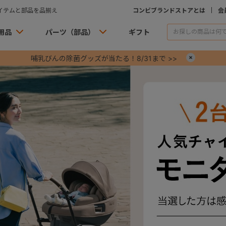
イテムと部品を品揃え
コンビブランドストアとは
会
用品
パーツ（部品）
ギフト
哺乳びんの除菌グッズが当たる！8/31まで >>
×