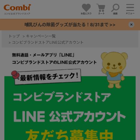
メニュー
お気に入り
カート
検索
哺乳びんの除菌グッズが当たる！8/31まで >>
×
トップ
>
キャンペーン一覧
>
コンビブランドストアLINE公式アカウント
+
+
+
+