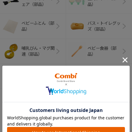
ェア（部品）
品）
ベビーふとん（部
バス・トイレグッ
品）
ズ（部品）
哺乳びん・マグ関
ベビー食器（部
連（部品）
品）
ベビートイ（部
ペット用品（部
品）
品）
APP
コンビ 公式アカウント