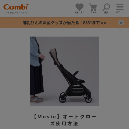
メニュー
お気に入り
カート
検索
哺乳びんの除菌グッズが当たる！8/31まで >>
×
+
+
+
+
【Movie】オートクロー
ズ使用方法