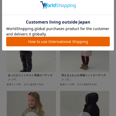
ボーダー長袖Tシャツ（ロンドンベア刺
やわらか長袖らくちんTシャツ（ステゴ
しゅ...
ザウ...
着用サイズ90、モデル身長93cm
着用サイズ90、モデル身長93cm
あったかニットキルト長袖カーディガ
洗えるふわふわ長袖ニットカーディガ
ン（ペ...
ン（う...
着用サイズ90、モデル身長91.3cm
着用サイズ90、モデル身長93.2cm