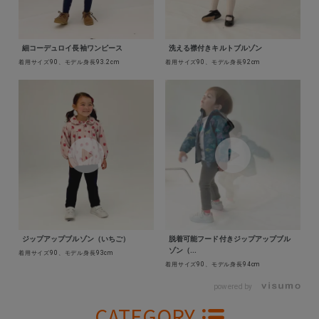
細コーデュロイ長袖ワンピース
洗える襟付きキルトブルゾン
着用サイズ90、モデル身長93.2cm
着用サイズ90、モデル身長92cm
ジップアップブルゾン（いちご）
脱着可能フード付きジップアップブル
ゾン（...
着用サイズ90、モデル身長93cm
着用サイズ90、モデル身長94cm
powered by
CATEGORY