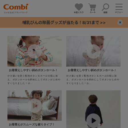
メニュー
お気に入り
カート
検索
哺乳びんの除菌グッズが当たる！8/31まで >>
×
+
+
お着替えしやすい斜めボタンホール！
お着替えしやすい斜めボタンホール！
+
かけ違いを防ぐ配色ボタン＆ホール仕様に加
かけ違いを防ぐ配色ボタン＆ホール仕様に加
え、ボタンホールを斜めにしてボタンがとめや
え、ボタンホールを斜めにしてボタンがとめや
すくなりました！ボ...
すくなりました！お...
+
お着替えがスムーズな被りタイプ！