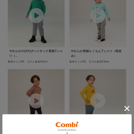
やわらかのびのびハイネック長袖Tシャ
やわらか長袖らくちんTシャツ（街並
ツ（...
み）
着用サイズ90、モデル身長93cm
着用サイズ90、モデル身長94cm