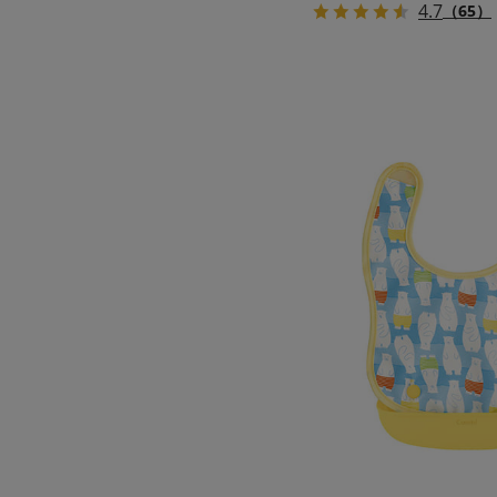
4.7
（65）