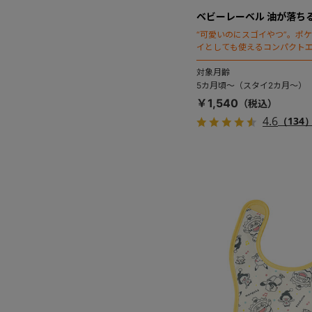
ベビーレーベル 油が落ち
“可愛いのにスゴイやつ”。ポ
イとしても使えるコンパクトエ
ラーが登場！油汚れが落ちやすいN
（ネオノックス）加工を採用
対象月齢
5カ月頃～（スタイ2カ月～）
￥1,540
4.6
（134