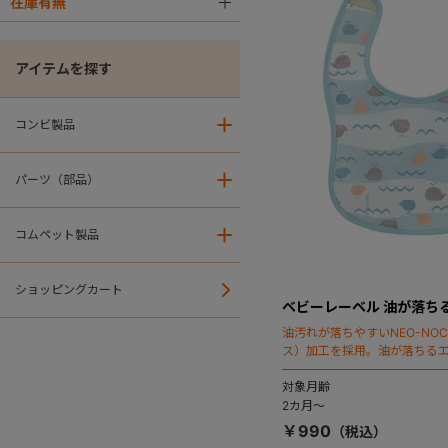
在庫有無
＋
アイテムを探す
コンビ製品
＋
パーツ（部品）
＋
コムペット製品
＋
ショッピングカート
ベビーレーベル 油が落ち
油汚れが落ちやすいNEO-NOC
ス）加工を採用。油が落ちる
としても人気のスタイに新色
対象月齢
2カ月～
￥990