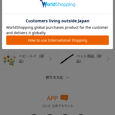
ベビーふとん（部
バス・トイレグッ
品）
ズ（部品）
哺乳びん・マグ関
ベビー食器（部
連（部品）
品）
ベビートイ（部
ペット用品（部
品）
品）
APP
コンビ 公式アカウント