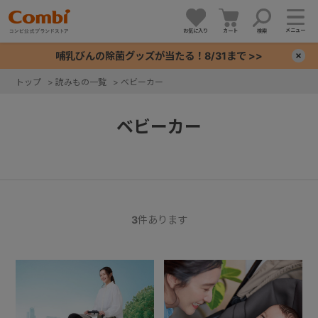
メニュー
お気に入り
カート
検索
哺乳びんの除菌グッズが当たる！8/31まで >>
×
トップ
>
読みもの一覧
>
ベビーカー
+
ベビーカー
+
+
+
3
件あります