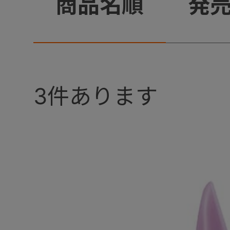
+
商品名順
発
3
件あります