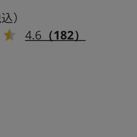
4.6
（182）