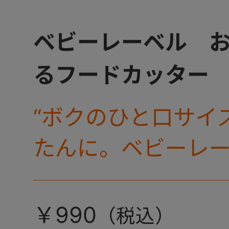
ベビーレーベル 
るフードカッター
“ボクのひと口サイ
たんに。ベビーレ
ーズからフードカ
登場！
￥990