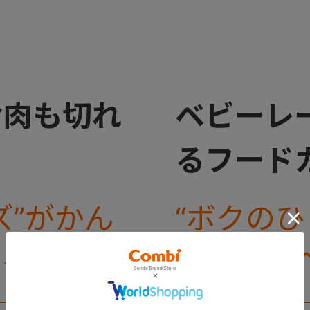
お肉も切れ
ベビーレ
るフード
ズ”がかん
“ボクの
ーベルシリ
たんに。
ッターが新
ーズから