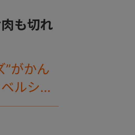
お肉も切れ
ズ”がかん
ーベルシリ
ッターが新