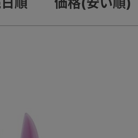
売日順
価格(安い順)