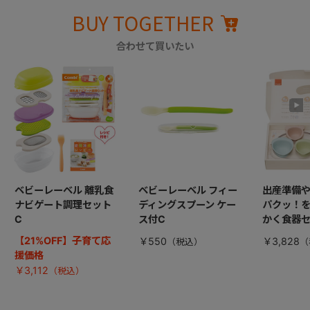
BUY TOGETHER
合わせて買いたい
ベビーレーベル 離乳食
ベビーレーベル フィー
出産準備
ナビゲート調理セット
ディングスプーン ケー
パクッ！
C
ス付C
かく食器
【21%OFF】子育て応
￥550
￥3,828
援価格
￥3,112