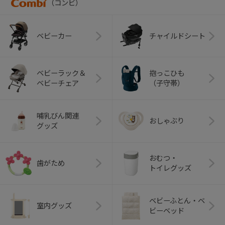
（コンビ）
ベビーカー
チャイルドシート
ベビーラック＆
抱っこひも
ベビーチェア
（子守帯）
哺乳びん関連
おしゃぶり
グッズ
おむつ・
歯がため
トイレグッズ
ベビーふとん・ベ
室内グッズ
ビーベッド