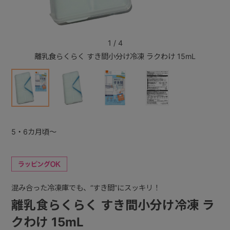
+
1
/
4
離乳食らくらく すき間小分け冷凍 ラクわけ 15mL
離乳
+
5・6カ月頃～
混み合った冷凍庫でも、“すき間”にスッキリ！
離乳食らくらく すき間小分け冷凍 ラ
クわけ 15mL