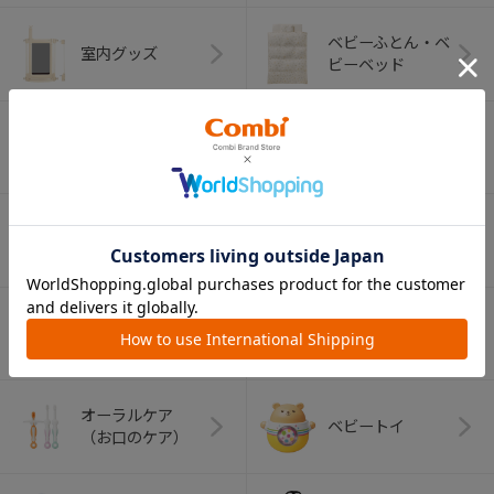
ベビーふとん・ベ
室内グッズ
ビーベッド
デイリーケア
離乳食グッズ
グッズ
ベビー食器
マグ
おはし・スプー
お食事エプロン
ン・フォーク
オーラルケア
ベビートイ
（お口のケア）