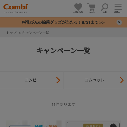
メニュー
お気に入り
カート
検索
哺乳びんの除菌グッズが当たる！8/31まで >>
×
トップ
>
キャンペーン一覧
+
キャンペーン一覧
+
+
コンビ
コムペット
+
11
件あります