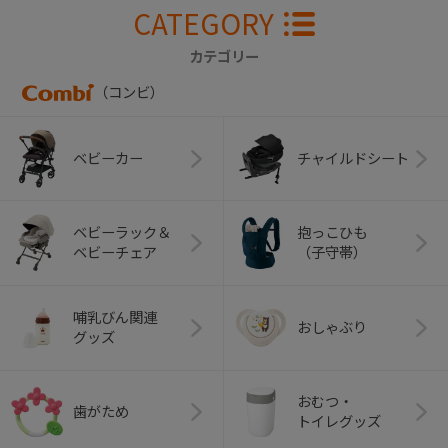
CATEGORY
カテゴリー
（コンビ）
ベビーカー
チャイルドシート
ベビーラック＆
抱っこひも
ベビーチェア
（子守帯）
哺乳びん関連
おしゃぶり
グッズ
おむつ・
歯がため
トイレグッズ