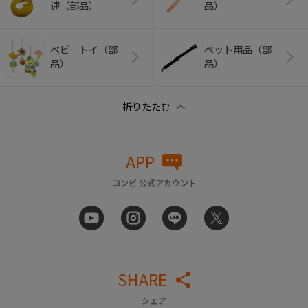
連（部品）
品）
ベビートイ（部
ペット用品（部
品）
品）
APP
コンビ 公式アカウント
SHARE
シェア