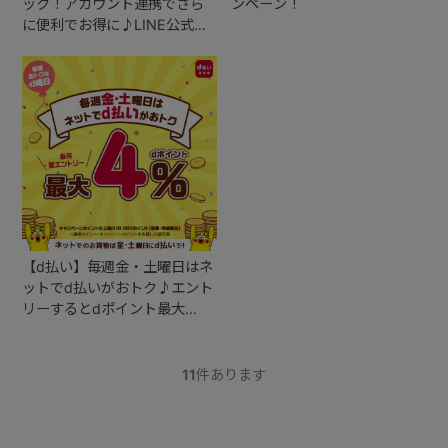
ック！アカウント連携でさら
ンペーン！
に便利でお得に♪LINE公式ア
カウントのご案内。
【d払い】毎週金・土曜日はネ
ットでd払いがおトク♪エント
リーするとdポイント最大
4％！当ストアは「毎週おトク
なd曜日キャンペーン」の対象
加盟店です。
11
件あります