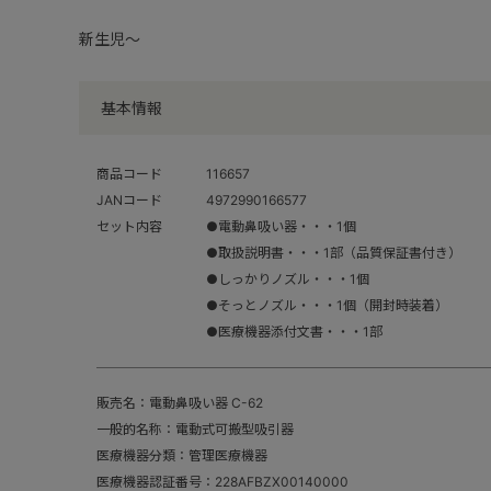
新生児～
基本情報
商品コード
116657
JANコード
4972990166577
セット内容
●電動鼻吸い器・・・1個
●取扱説明書・・・1部（品質保証書付き）
●しっかりノズル・・・1個
●そっとノズル・・・1個（開封時装着）
●医療機器添付文書・・・1部
販売名：電動鼻吸い器 C-62
一般的名称：電動式可搬型吸引器
医療機器分類：管理医療機器
医療機器認証番号：228AFBZX00140000