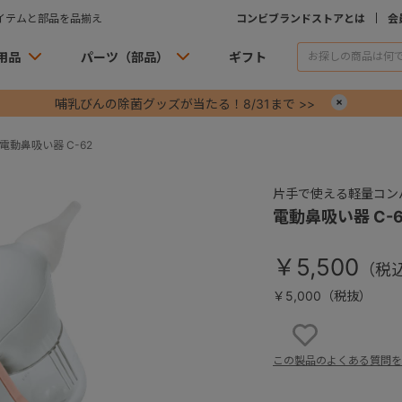
イテムと部品を品揃え
コンビブランドストアとは
会
用品
パーツ（部品）
ギフト
哺乳びんの除菌グッズが当たる！8/31まで >>
×
電動鼻吸い器 C-62
片手で使える軽量コン
電動鼻吸い器 C-6
￥5,500
￥5,000（税抜）
お気に入りに
この製品のよくある質問を