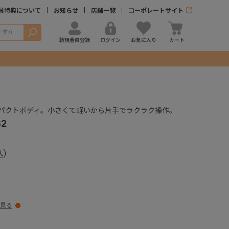
員特典について
お知らせ
店舗一覧
コーポレートサイト
検索
新規会員登録
ログイン
お気に入り
カート
パクトボディ。小さくて軽いから片手でラクラク操作。
2
登録する
見る