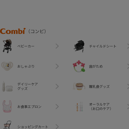
Combi
（コンビ）
ベビーカー
チャイルドシート
おしゃぶり
歯がため
デイリーケア
離乳食グッズ
グッズ
オーラルケア
お食事エプロン
（お口のケア）
ショッピングカート