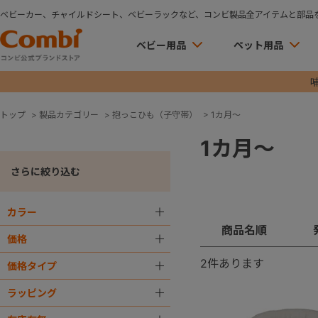
ベビーカー、チャイルドシート、ベビーラックなど、コンビ製品全アイテムと部品
ベビー用品
ペット用品
トップ
>
製品カテゴリー
>
抱っこひも（子守帯）
>
1カ月～
1カ月～
さらに絞り込む
カラー
＋
商品名順
価格
＋
2
件あります
価格タイプ
＋
ラッピング
＋