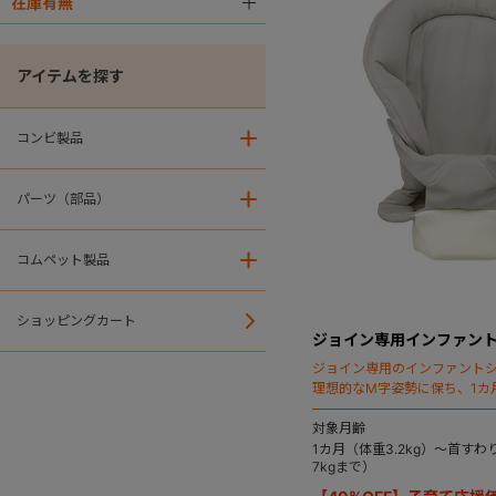
在庫有無
＋
アイテムを探す
コンビ製品
＋
パーツ（部品）
＋
コムペット製品
＋
ショッピングカート
ジョイン専用インファントシ
ジョイン専用のインファント
理想的なM字姿勢に保ち、1カ月
らの抱っこをやさしくサポー
対象月齢
1カ月（体重3.2kg）～首す
7kgまで）