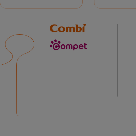
Combi
compet