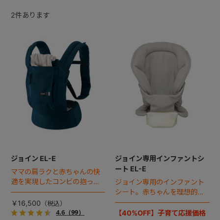
2
件あります
+
+
ジョイン EL-E
ジョイン専用インファントシ
ート EL-E
ママの肩ラクと赤ちゃんの快
適を実現したコンビの抱っこ
ジョイン専用のインファント
ひも最新モデル。
シート。赤ちゃんを理想的な
M字姿勢に保ち、1カ月（体重
￥16,500
3.2kg）からの抱っこをやさ
4.6
（99）
【40%OFF】子育て応援価格