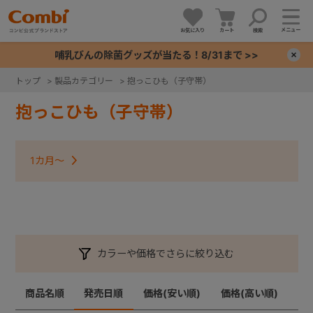
メニュー
お気に入り
カート
検索
哺乳びんの除菌グッズが当たる！8/31まで >>
×
トップ
>
製品カテゴリー
>
抱っこひも（子守帯）
+
抱っこひも（子守帯）
+
1カ月～
+
+
カラーや価格でさらに絞り込む
商品名順
発売日順
価格(安い順)
価格(高い順)