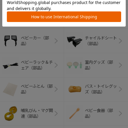
ショッピングカー
ト
ベビーカー（部
チャイルドシート
品）
（部品）
ベビーラック＆チ
室内グッズ（部
ェア（部品）
品）
ベビーふとん（部
バス・トイレグッ
品）
ズ（部品）
哺乳びん・マグ関
ベビー食器（部
連（部品）
品）